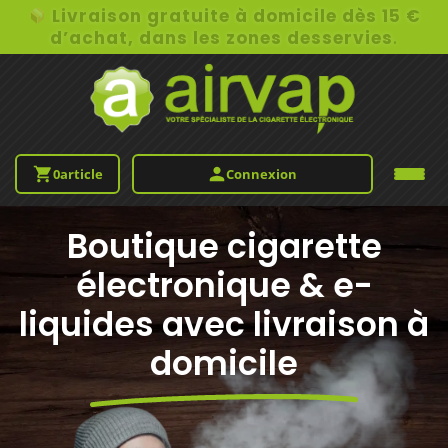
Livraison gratuite à domicile dès 15 €
d’achat, dans les zones desservies
.
0
article
Connexion
Boutique cigarette
électronique & e-
liquides avec livraison à
domicile