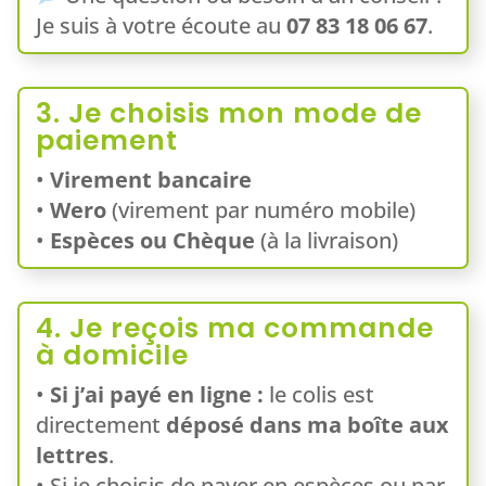
Je suis à votre écoute au
07 83 18 06 67
.
3. Je choisis mon mode de
paiement
•
Virement bancaire
•
Wero
(virement par numéro mobile)
•
Espèces ou Chèque
(à la livraison)
4. Je reçois ma commande
à domicile
•
Si j’ai payé en ligne :
le colis est
directement
déposé dans ma boîte aux
lettres
.
• Si je choisis de payer en espèces ou par