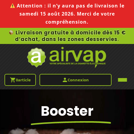
Attention :
il n’y aura pas de livraison le
samedi 15 août 2026
. Merci de votre
compréhension.
Livraison gratuite à domicile dès 15 €
d’achat, dans les zones desservies
.
0
article
Connexion
Booster