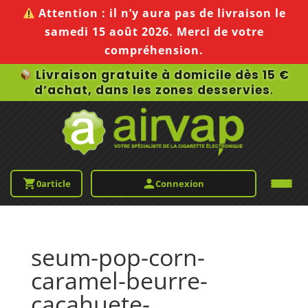
Attention :
il n’y aura pas de livraison le
samedi 15 août 2026
. Merci de votre
compréhension.
Livraison gratuite à domicile dès 15 €
d’achat, dans les zones desservies
.
0
article
Connexion
seum-pop-corn-
caramel-beurre-
cacahuete-