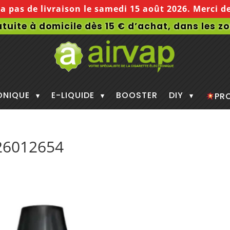
ra pas de livraison le
samedi 15 août 2026
. Merci 
atuite à domicile dès 15 € d’achat, dans les z
ONIQUE
E-LIQUIDE
BOOSTER
DIY
PR
26012654