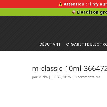
Attention :
il n’y au
Livraison gr
DÉBUTANT
CIGARETTE ELECTR
m-classic-10ml-36647
par
Micka
|
Juil 20, 2025
|
0 commentaires