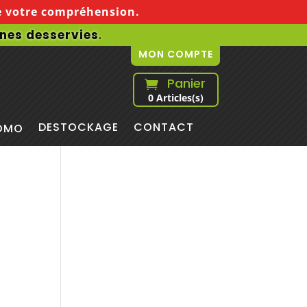
de votre compréhension.
ones desservies
.
MON COMPTE
Panier

0
Articles(s)
DESTOCKAGE
CONTACT
OMO