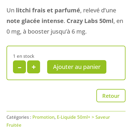
Un
litchi frais et parfumé
, relevé d’une
note glacée intense
.
Crazy Labs 50ml
, en
0 mg, à booster jusqu’à 6 mg.
1 en stock
quantité
–
+
Ajouter au panier
de
Litchi
Glacé
Retour
‣
50ml
/
Catégories :
Promotion
,
E-Liquide 50ml+ > Saveur
0mg
Fruitée