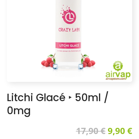
Litchi Glacé ‣ 50ml /
0mg
17,90
€
9,90
€