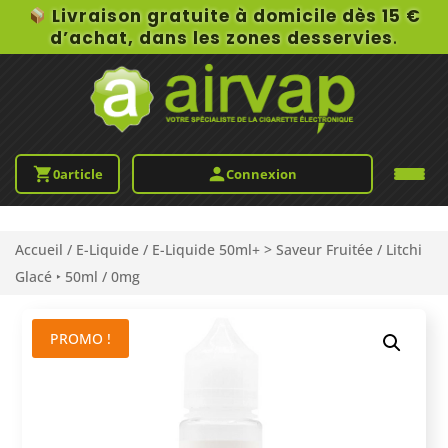
Livraison gratuite à domicile dès 15 €
d’achat, dans les zones desservies
.
0
article
Connexion
Accueil
/
E-Liquide
/
E-Liquide 50ml+ > Saveur Fruitée
/ Litchi
Glacé ‣ 50ml / 0mg
PROMO !