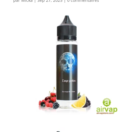
par
Micka
|
Sep 27, 2025
|
0 commentaires