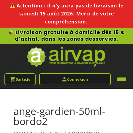
Attention :
il n’y aura pas de livraison le
samedi 15 août 2026
. Merci de votre
compréhension.
Livraison gratuite à domicile dès 15 €
d’achat, dans les zones desservies
.
0
article
Connexion
ange-gardien-50ml-
bordo2