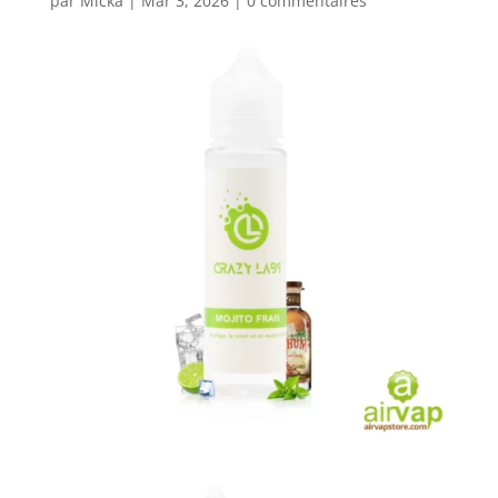
par
Micka
|
Mar 3, 2026
|
0 commentaires