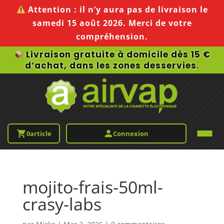
Attention :
il n’y aura pas de livraison le
samedi 15 août 2026
. Merci de votre
compréhension.
Livraison gratuite à domicile dès 15 €
d’achat, dans les zones desservies
.
0
article
Connexion
mojito-frais-50ml-
crasy-labs