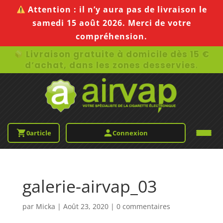
Attention :
il n’y aura pas de livraison le
samedi 15 août 2026
. Merci de votre
compréhension.
Livraison gratuite à domicile dès 15 €
d’achat, dans les zones desservies
.
0
article
Connexion
galerie-airvap_03
par
Micka
|
Août 23, 2020
|
0 commentaires